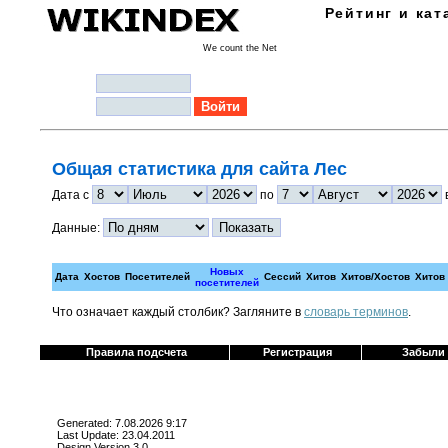
Рейтинг и кат
We count the Net
Логин:
Пароль:
Общая статистика для сайта Лес
Дата с
по
Данные:
Новых
Дата
Хостов
Посетителей
Сессий
Хитов
Хитов/Хостов
Хитов
посетителей
Что означает каждый столбик? Загляните в
cловарь терминов
.
Правила подсчета
Регистрация
Забыли
Generated: 7.08.2026 9:17
Last Update: 23.04.2011
Design Version 3.0