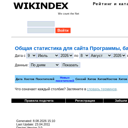
Рейтинг и кат
We count the Net
Логин:
Пароль:
Общая статистика для сайта Программы, б
Дата с
по
Данные:
Новых
Дата
Хостов
Посетителей
Сессий
Хитов
Хитов/Хостов
Хитов
посетителей
Что означает каждый столбик? Загляните в
cловарь терминов
.
Правила подсчета
Регистрация
Забыли
Generated: 8.08.2026 15:10
Last Update: 23.04.2011
Design Version 3.0