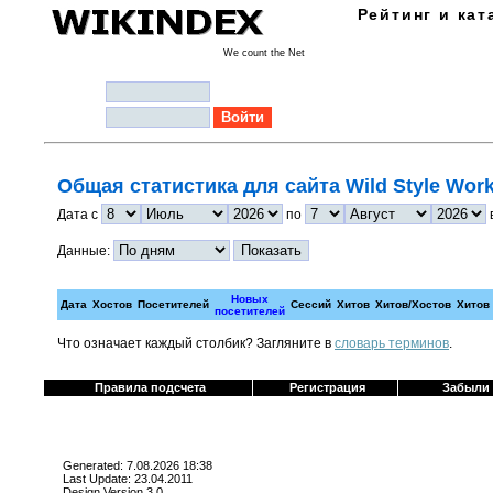
Рейтинг и кат
We count the Net
Логин:
Пароль:
Общая статистика для сайта Wild Style Wor
Дата с
по
Данные:
Новых
Дата
Хостов
Посетителей
Сессий
Хитов
Хитов/Хостов
Хитов
посетителей
Что означает каждый столбик? Загляните в
cловарь терминов
.
Правила подсчета
Регистрация
Забыли
Generated: 7.08.2026 18:38
Last Update: 23.04.2011
Design Version 3.0