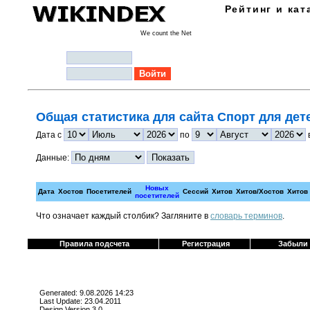
Рейтинг и кат
We count the Net
Логин:
Пароль:
Общая статистика для сайта Спорт для дет
Дата с
по
Данные:
Новых
Дата
Хостов
Посетителей
Сессий
Хитов
Хитов/Хостов
Хитов
посетителей
Что означает каждый столбик? Загляните в
cловарь терминов
.
Правила подсчета
Регистрация
Забыли
Generated: 9.08.2026 14:23
Last Update: 23.04.2011
Design Version 3.0