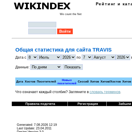
Рейтинг и кат
We count the Net
Логин:
Пароль:
Общая статистика для сайта TRAVIS
Дата с
по
Данные:
Новых
Дата
Хостов
Посетителей
Сессий
Хитов
Хитов/Хостов
Хитов
посетителей
Что означает каждый столбик? Загляните в
cловарь терминов
.
Правила подсчета
Регистрация
Забыли
Generated: 7.08.2026 12:19
Last Update: 23.04.2011
Design Version 3.0