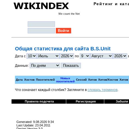
Рейтинг и кат
We count the Net
Логин:
Пароль:
Общая статистика для сайта B.S.Unit
Дата с
по
Данные:
Новых
Дата
Хостов
Посетителей
Сессий
Хитов
Хитов/Хостов
Хитов
посетителей
Что означает каждый столбик? Загляните в
cловарь терминов
.
Правила подсчета
Регистрация
Забыли
Generated: 9.08.2026 9:34
Last Update: 23.04.2011
Design Version 3.0