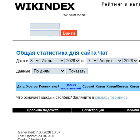
Рейтинг и кат
We count the Net
Логин:
Пароль:
Общая статистика для сайта Чат
Дата с
по
Данные:
Новых
Дата
Хостов
Посетителей
Сессий
Хитов
Хитов/Хостов
Хитов
посетителей
Что означает каждый столбик? Загляните в
cловарь терминов
.
Правила подсчета
Регистрация
Забыли
Generated: 7.08.2026 13:37
Last Update: 23.04.2011
Design Version 3.0