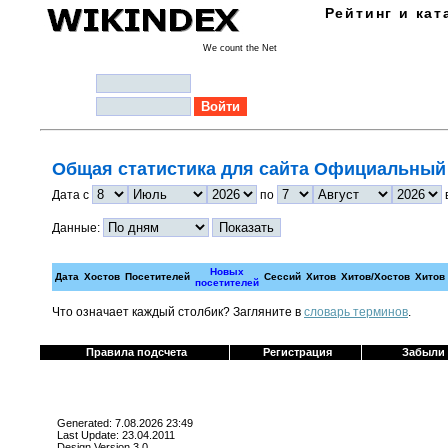
Рейтинг и кат
We count the Net
Логин:
Пароль:
Общая статистика для сайта Официальный
Дата с
по
Данные:
Новых
Дата
Хостов
Посетителей
Сессий
Хитов
Хитов/Хостов
Хитов
посетителей
Что означает каждый столбик? Загляните в
cловарь терминов
.
Правила подсчета
Регистрация
Забыли
Generated: 7.08.2026 23:49
Last Update: 23.04.2011
Design Version 3.0