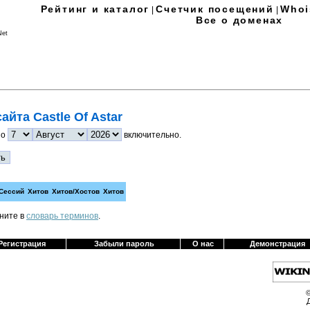
Рейтинг и каталог
Счетчик посещений
Whoi
|
|
Все о доменах
 Net
айта Castle Of Astar
по
включительно.
Сессий
Хитов
Хитов/Хостов
Хитов
яните в
cловарь терминов
.
Регистрация
Забыли пароль
О нас
Демонстрация
©