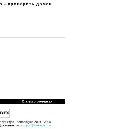
s - проверить домен
|
Статьи о счетчиках
 Net Style Technologies 2001 - 2026
Для контактов:
support@wikindex.ru