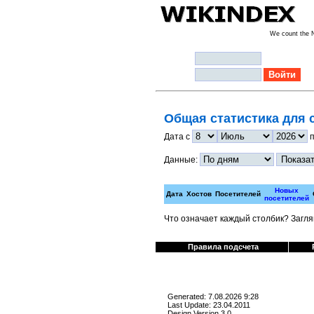
We count the
Логин:
Пароль:
Общая статистика для с
Дата с
Данные:
Новых
Дата
Хостов
Посетителей
посетителей
Что означает каждый столбик? Загл
Правила подсчета
Generated: 7.08.2026 9:28
Last Update: 23.04.2011
Design Version 3.0