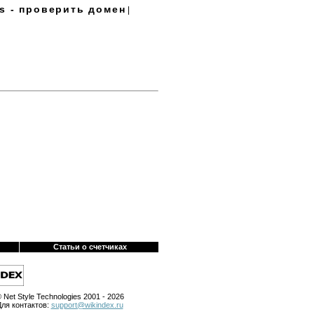
s - проверить домен
|
Статьи о счетчиках
 Net Style Technologies 2001 - 2026
Для контактов:
support@wikindex.ru