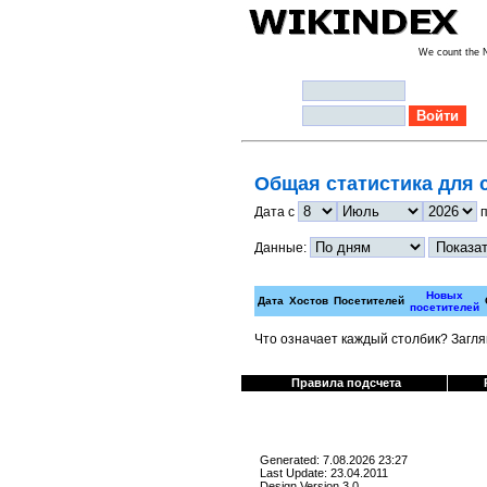
We count the
Логин:
Пароль:
Общая статистика для 
Дата с
Данные:
Новых
Дата
Хостов
Посетителей
посетителей
Что означает каждый столбик? Загл
Правила подсчета
Generated: 7.08.2026 23:27
Last Update: 23.04.2011
Design Version 3.0