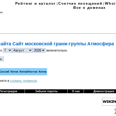
Рейтинг и каталог
Счетчик посещений
Whoi
|
|
Все о доменах
 Net
сайта Сайт московской гранж-группы Атмосфера
по
включительно.
Сессий
Хитов
Хитов/Хостов
Хитов
яните в
cловарь терминов
.
Регистрация
Забыли пароль
О нас
Демонстрация
©