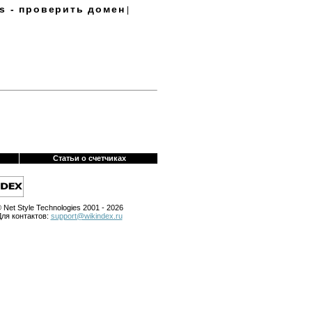
s - проверить домен
|
Статьи о счетчиках
 Net Style Technologies 2001 - 2026
Для контактов:
support@wikindex.ru