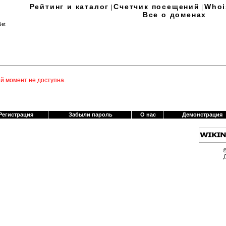
Рейтинг и каталог
Счетчик посещений
Whoi
|
|
Все о доменах
 Net
й момент не доступна.
Регистрация
Забыли пароль
О нас
Демонстрация
©