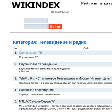
Рейтинг и кат
We count the Net
Логин:
Пароль:
Категория: Телевидение и радио
№
Сайт
1.
Спутниковое ТВ
Спутниковое ТВ
2.
Спутниковое телевидение
Клуб любителей спутникого телевидения
в Москве
3.
TelePro.Ru > Спутниковое Телевидение в Москве (Низкие_Цены)
Продажа оптом и в розницу оборудования для приёма Спутникового Телев
4.
Сочинское телевидение
Сервер о сочинском телевидении
5.
МТЦ \\\"Студия-Сервис\\\"
МТЦ \\\"Студия-Сервис\\\" - авторизованный сервисный центр и официальный
официальный партнер Canon, Vinten и мн. др. Представляет решения для 