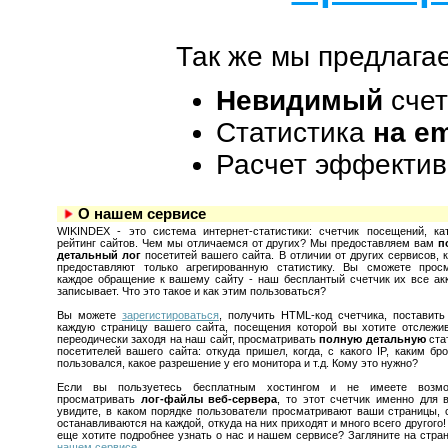
Так же мы предлага
Невидимый
счет
Статистика
на em
Расчет эффекти
О нашем сервисе
WIKINDEX - это система интернет-статистики: счетчик посещений, ка
рейтинг сайтов. Чем мы отличаемся от других? Мы предоставляем вам
п
детальный лог
посетитей вашего сайта. В отличии от других сервисов, 
предоставляют только агрегированную статистику. Вы сможете прос
каждое обращение к вашему сайту - наш бесплантый счетчик их все ак
записывает. Что это такое и как этим пользоваться?
Вы можете
зарегистироваться
, получить HTML-код счетчика, поставить
каждую страницу вашего сайта, посещения которой вы хотите отслежив
переодически заходя на наш сайт, просматривать
полную детальную
ста
посетителей вашего сайта: откуда пришел, когда, с какого IP, каким бр
пользовался, какое разрешение у его монитора и т.д. Кому это нужно?
Если вы пользуетесь бесплатным хостингом и не имеете возмо
просматривать
лог-файлы веб-сервера
, то этот счетчик именно для 
увидите, в каком порядке пользователи просматривают ваши страницы, 
останавливаются на каждой, откуда на них приходят и много всего другого!
еще хотите подробнее узнать о нас и нашем сервисе? Загляните на стра
нашем сервисе
.