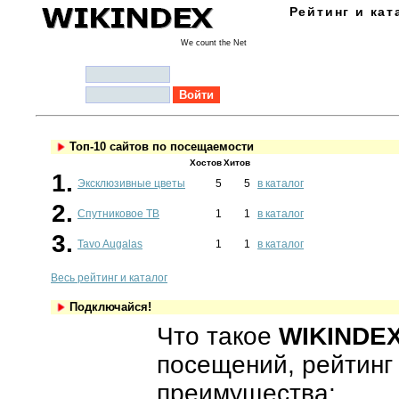
Рейтинг и кат
We count the Net
Логин:
Пароль:
Топ-10 сайтов по посещаемости
Хостов
Хитов
1.
Эксклюзивные цветы
5
5
в каталог
2.
Спутниковое ТВ
1
1
в каталог
3.
Tavo Augalas
1
1
в каталог
Весь рейтинг и каталог
Подключайся!
Что такое
WIKINDE
посещений, рейтинг
преимущества: